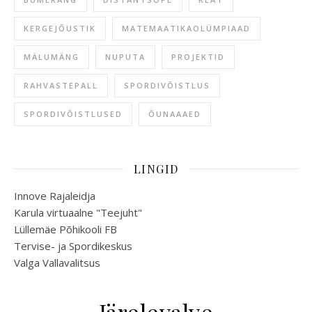
KERGEJÕUSTIK
MATEMAATIKAOLÜMPIAAD
MÄLUMÄNG
NUPUTA
PROJEKTID
RAHVASTEPALL
SPORDIVÕISTLUS
SPORDIVÕISTLUSED
ÕUNAAAED
LINGID
Innove Rajaleidja
Karula virtuaalne "Teejuht"
Lüllemäe Põhikooli FB
Tervise- ja Spordikeskus
Valga Vallavalitsus
Järelevalve