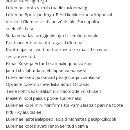
äratustreeningutega
Lüllemäe koolis valmib raadiokuuldemäng
Lüllemäe õpetajad Kagu-Eesti koolide koostööpäeval
Värske Lüllemäe vilistlane võitis üle-Euroopalise
keelevõistluse
Südamenädala prügijooksuga Lüllemäe puhtaks
Restaureeritud maalid tagasi Lüllemäel
Koolimajas seisnud tuntud kunstnike maalid saavad
restaureeritud
Elmar Kitse ja Artur Loki maalid jõudsid koju
Jana Tiits: lähtuda tuleb lapse vajadusest
Lüllemäelased pääsevad peagi sooja võimlasse
Õpilaste loovtöö meediakajastus Osoonis
Teine koht vabariiklikult uurimistööde võistluselt
Maaleht: kool paisus poole suuremaks
Lüllemäe kooli mini-minifirma tõi Pärnu laadalt parima toote
tiitli – kylauudis.ee
Lüllemäe lasteaialapsed läbisid Mõnistes päkapikülikooli
Lüllemäe koolis avati renoveeritud võimla