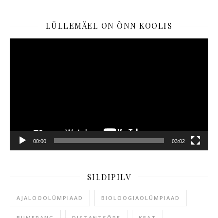
LÜLLEMÄEL ON ÕNN KOOLIS
Videoesitaja
00:00
03:02
SILDIPILV
AJALOOOLÜMPIAAD
BIOLOOGIAOLÜMPIAAD
BUMERANG
DISTANTSÕPE
KEAT