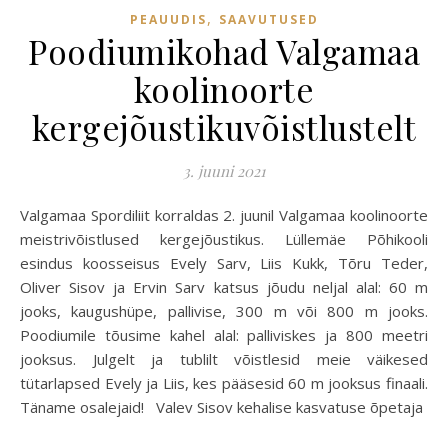
,
PEAUUDIS
SAAVUTUSED
Poodiumikohad Valgamaa
koolinoorte
kergejõustikuvõistlustelt
3. juuni 2021
Valgamaa Spordiliit korraldas 2. juunil Valgamaa koolinoorte
meistrivõistlused kergejõustikus. Lüllemäe Põhikooli
esindus koosseisus Evely Sarv, Liis Kukk, Tõru Teder,
Oliver Sisov ja Ervin Sarv katsus jõudu neljal alal: 60 m
jooks, kaugushüpe, pallivise, 300 m või 800 m jooks.
Poodiumile tõusime kahel alal: palliviskes ja 800 meetri
jooksus. Julgelt ja tublilt võistlesid meie väikesed
tütarlapsed Evely ja Liis, kes pääsesid 60 m jooksus finaali.
Täname osalejaid! Valev Sisov kehalise kasvatuse õpetaja