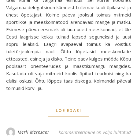
taas kohal ka Valgamaa esindus. Sel korral koosnes
Valgamaa delegatsioon kümnest Lüllemäe kooli õpilasest ja
ühest õpetajast. Kolme päeva jooksul toimus mitmeid
sportlikke ja meeskonnatööd arendavaid mänge ja matku.
Esimese päeva eesmärk oli luua uued meeskonnad, et üle
Eesti laagrisse kokku tulnud lapsed seguneksid ja uusi
sõpru leiaksid. Laagri avapäeval toimus ka võistlus
tuletõrjeolümpia näol. Õhtu lõpetasid meeskondade
etteasted, esineja ja disko. Teine päev kulges mööda Kõpu
poolsaart orienteerudes ja maastikumängu mängides.
Kasutada oli vaja mitmeid koolis õpitud teadmisi ning ka
elulisi oskusi. Õhtu lõppes taas diskoga. Kolmandal päeval
toimusid korv- ja…
LOE EDASI
Lüllemäe lapsed Hiiumaa laagris
Merli Meresaar
kommenteerimine on välja lülitatud