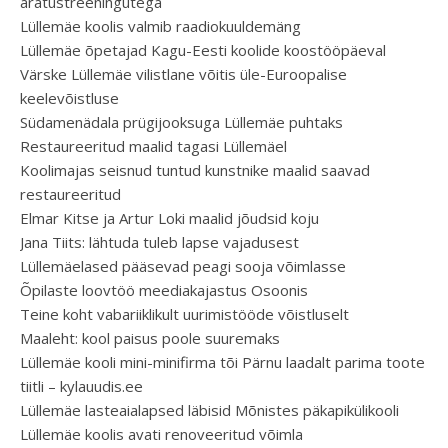
äratustreeningutega
Lüllemäe koolis valmib raadiokuuldemäng
Lüllemäe õpetajad Kagu-Eesti koolide koostööpäeval
Värske Lüllemäe vilistlane võitis üle-Euroopalise
keelevõistluse
Südamenädala prügijooksuga Lüllemäe puhtaks
Restaureeritud maalid tagasi Lüllemäel
Koolimajas seisnud tuntud kunstnike maalid saavad
restaureeritud
Elmar Kitse ja Artur Loki maalid jõudsid koju
Jana Tiits: lähtuda tuleb lapse vajadusest
Lüllemäelased pääsevad peagi sooja võimlasse
Õpilaste loovtöö meediakajastus Osoonis
Teine koht vabariiklikult uurimistööde võistluselt
Maaleht: kool paisus poole suuremaks
Lüllemäe kooli mini-minifirma tõi Pärnu laadalt parima toote
tiitli – kylauudis.ee
Lüllemäe lasteaialapsed läbisid Mõnistes päkapikülikooli
Lüllemäe koolis avati renoveeritud võimla