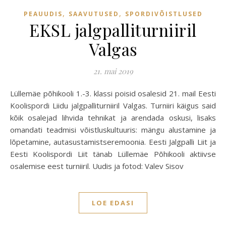
,
,
PEAUUDIS
SAAVUTUSED
SPORDIVÕISTLUSED
EKSL jalgpalliturniiril
Valgas
21. mai 2019
Lüllemäe põhikooli 1.-3. klassi poisid osalesid 21. mail Eesti
Koolispordi Liidu jalgpalliturniiril Valgas. Turniiri käigus said
kõik osalejad lihvida tehnikat ja arendada oskusi, lisaks
omandati teadmisi võistluskultuuris: mängu alustamine ja
lõpetamine, autasustamistseremoonia. Eesti Jalgpalli Liit ja
Eesti Koolispordi Liit tänab Lüllemäe Põhikooli aktiivse
osalemise eest turniiril. Uudis ja fotod: Valev Sisov
LOE EDASI