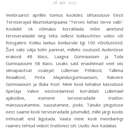
18. apr. 2022
Veebruarist aprillini toimus koolides sihtasutuse Eesti
Terviserajad liikumiskampaania “Terves kehas terve vaib”.
Koolidel oli võimalus korraldada mõni ainetund
terviseradadel ning teha sellest kokkuvõttev video või
fotogalerii. Kokku laekus konkursile ligi 100 võistlustööd.
Žürii valis välja kolm parimat, milleks osutusid Audentese
erakooli 4B klass, Laagna Gümnaasium ja Toila
Gümnaasiumi 5B klass. Lisaks said eriauhinnad veel viis
silmapaistvat osalejat: Lüllemäe Põhikool, Tallinna
Reaalkool, Pirita Majandusgümnaasium, Rakvere
Gümnaasium ja Illuka Kool. Meie kooli kehalise kasvatuse
õpetaja Valevi eestvedamisel korraldati Lüllemäel
ajalooline, esimene terviseradade triatlon:
mäesuusatamine, suusatamine, jooks. Tänuks pingutuse
eest saame kooli terviseradade jutumullid, mille järgi koolis
mõnusalt end liigutada. Vaata meie kooli meediaringi
raames tehtud videot triatlonist siit: Uudis: Ave Kadakas