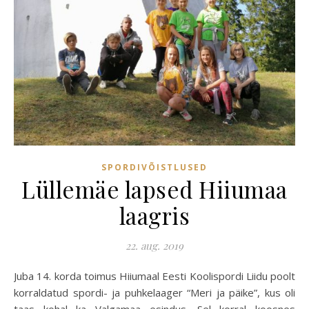
SPORDIVÕISTLUSED
Lüllemäe lapsed Hiiumaa
laagris
22. aug. 2019
Juba 14. korda toimus Hiiumaal Eesti Koolispordi Liidu poolt
korraldatud spordi- ja puhkelaager “Meri ja päike”, kus oli