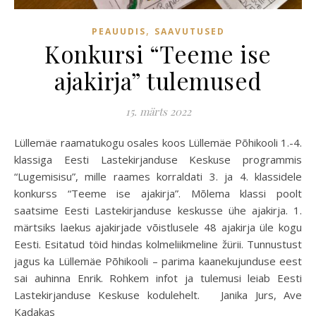
,
PEAUUDIS
SAAVUTUSED
Konkursi “Teeme ise
ajakirja” tulemused
15. märts 2022
Lüllemäe raamatukogu osales koos Lüllemäe Põhikooli 1.-4.
klassiga Eesti Lastekirjanduse Keskuse programmis
“Lugemisisu”, mille raames korraldati 3. ja 4. klassidele
konkurss “Teeme ise ajakirja”. Mõlema klassi poolt
saatsime Eesti Lastekirjanduse keskusse ühe ajakirja. 1.
märtsiks laekus ajakirjade võistlusele 48 ajakirja üle kogu
Eesti. Esitatud töid hindas kolmeliikmeline žürii. Tunnustust
jagus ka Lüllemäe Põhikooli – parima kaanekujunduse eest
sai auhinna Enrik. Rohkem infot ja tulemusi leiab Eesti
Lastekirjanduse Keskuse kodulehelt. Janika Jurs, Ave
Kadakas