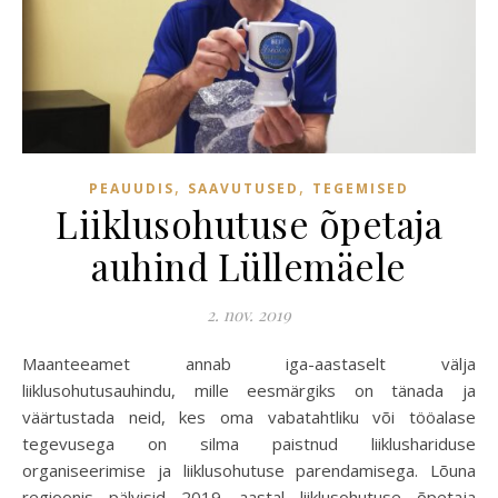
,
,
PEAUUDIS
SAAVUTUSED
TEGEMISED
Liiklusohutuse õpetaja
auhind Lüllemäele
2. nov. 2019
Maanteeamet annab iga-aastaselt välja
liiklusohutusauhindu, mille eesmärgiks on tänada ja
väärtustada neid, kes oma vabatahtliku või tööalase
tegevusega on silma paistnud liiklushariduse
organiseerimise ja liiklusohutuse parendamisega. Lõuna
regioonis pälvisid 2019. aastal liiklusohutuse õpetaja