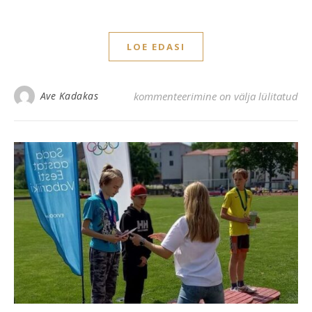
LOE EDASI
Konkursi “Teeme ise ajakirja” tulemuse
Ave Kadakas
kommenteerimine on välja lülitatud