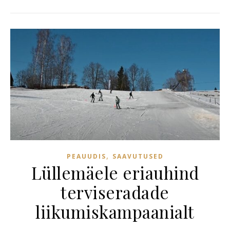
,
PEAUUDIS
SAAVUTUSED
Lüllemäele eriauhind
terviseradade
liikumiskampaanialt