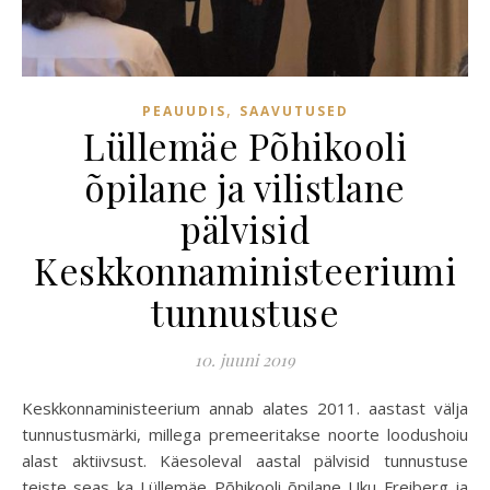
,
PEAUUDIS
SAAVUTUSED
Lüllemäe Põhikooli
õpilane ja vilistlane
pälvisid
Keskkonnaministeeriumi
tunnustuse
10. juuni 2019
Keskkonnaministeerium annab alates 2011. aastast välja
tunnustusmärki, millega premeeritakse noorte loodushoiu
alast aktiivsust. Käesoleval aastal pälvisid tunnustuse
teiste seas ka Lüllemäe Põhikooli õpilane Uku Freiberg ja