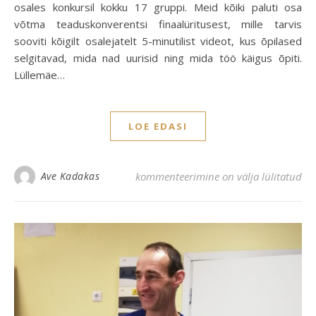
osales konkursil kokku 17 gruppi. Meid kõiki paluti osa
võtma teaduskonverentsi finaalüritusest, mille tarvis
sooviti kõigilt osalejatelt 5-minutilist videot, kus õpilased
selgitavad, mida nad uurisid ning mida töö käigus õpiti.
Lüllemäe…
LOE EDASI
Üleriiklikult teaduskonverentsilt II koht
Ave Kadakas
kommenteerimine on välja lülitatud