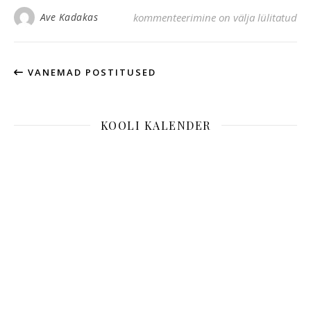
EKSL jalgpalliturniiril Valgas
Ave Kadakas
kommenteerimine on välja lülitatud
VANEMAD POSTITUSED
KOOLI KALENDER