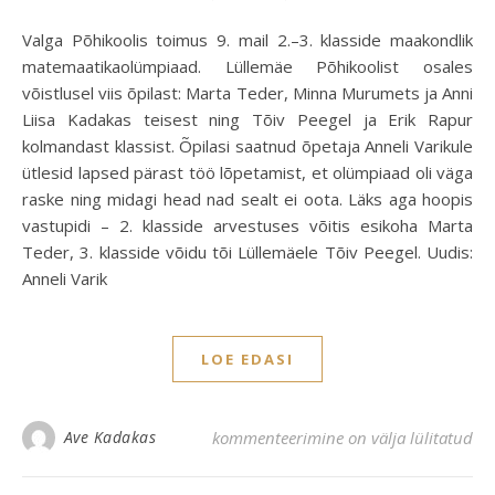
Valga Põhikoolis toimus 9. mail 2.–3. klasside maakondlik
matemaatikaolümpiaad. Lüllemäe Põhikoolist osales
võistlusel viis õpilast: Marta Teder, Minna Murumets ja Anni
Liisa Kadakas teisest ning Tõiv Peegel ja Erik Rapur
kolmandast klassist. Õpilasi saatnud õpetaja Anneli Varikule
ütlesid lapsed pärast töö lõpetamist, et olümpiaad oli väga
raske ning midagi head nad sealt ei oota. Läks aga hoopis
vastupidi – 2. klasside arvestuses võitis esikoha Marta
Teder, 3. klasside võidu tõi Lüllemäele Tõiv Peegel. Uudis:
Anneli Varik
LOE EDASI
Esikohad matemaatikaolümpiaadilt
Ave Kadakas
kommenteerimine on välja lülitatud