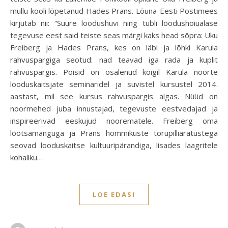
mullu kooli lõpetanud Hades Prans. Lõuna-Eesti Postimees
kirjutab nii: “Suure loodushuvi ning tubli loodushoiualase
tegevuse eest said teiste seas märgi kaks head sõpra: Uku
Freiberg ja Hades Prans, kes on läbi ja lõhki Karula
rahvuspargiga seotud: nad teavad iga rada ja kuplit
rahvuspargis. Poisid on osalenud kõigil Karula noorte
looduskaitsjate seminaridel ja suvistel kursustel 2014.
aastast, mil see kursus rahvuspargis algas. Nüüd on
noormehed juba innustajad, tegevuste eestvedajad ja
inspireerivad eeskujud noorematele. Freiberg oma
lõõtsamänguga ja Prans hommikuste torupilliäratustega
seovad looduskaitse kultuuripärandiga, lisades laagritele
kohaliku…
LOE EDASI