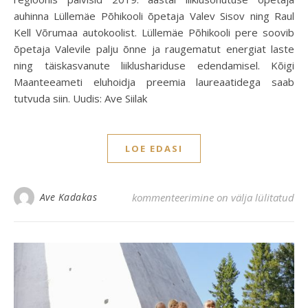
auhinna Lüllemäe Põhikooli õpetaja Valev Sisov ning Raul
Kell Võrumaa autokoolist. Lüllemäe Põhikooli pere soovib
õpetaja Valevile palju õnne ja raugematut energiat laste
ning täiskasvanute liiklushariduse edendamisel. Kõigi
Maanteeameti eluhoidja preemia laureaatidega saab
tutvuda siin. Uudis: Ave Siilak
LOE EDASI
Liiklusohutuse õpetaja auhind Lüllemä
Ave Kadakas
kommenteerimine on välja lülitatud