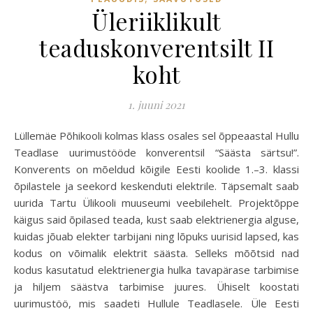
Üleriiklikult
teaduskonverentsilt II
koht
1. juuni 2021
Lüllemäe Põhikooli kolmas klass osales sel õppeaastal Hullu
Teadlase uurimustööde konverentsil “Säästa särtsu!”.
Konverents on mõeldud kõigile Eesti koolide 1.–3. klassi
õpilastele ja seekord keskenduti elektrile. Täpsemalt saab
uurida Tartu Ülikooli muuseumi veebilehelt. Projektõppe
käigus said õpilased teada, kust saab elektrienergia alguse,
kuidas jõuab elekter tarbijani ning lõpuks uurisid lapsed, kas
kodus on võimalik elektrit säästa. Selleks mõõtsid nad
kodus kasutatud elektrienergia hulka tavapärase tarbimise
ja hiljem säästva tarbimise juures. Ühiselt koostati
uurimustöö, mis saadeti Hullule Teadlasele. Üle Eesti