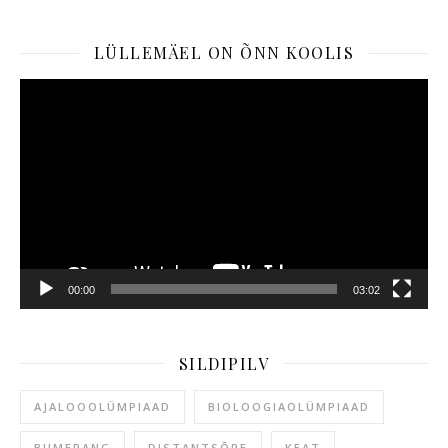
LÜLLEMÄEL ON ÕNN KOOLIS
Videoesitaja
00:00
03:02
SILDIPILV
AJALOOOLÜMPIAAD
BIOLOOGIAOLÜMPIAAD
BUMERANG
DISTANTSÕPE
KEAT