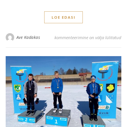
LOE EDASI
Lüllemäele eriauhind terviseradade li
Ave Kadakas
kommenteerimine on välja lülitatud