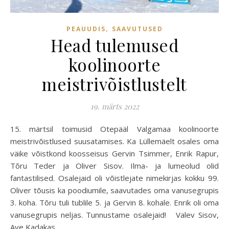
,
PEAUUDIS
SAAVUTUSED
Head tulemused
koolinoorte
meistrivõistlustelt
19. märts 2022
15. märtsil toimusid Otepääl Valgamaa koolinoorte
meistrivõistlused suusatamises. Ka Lüllemäelt osales oma
väike võistkond koosseisus Gervin Tsimmer, Enrik Rapur,
Tõru Teder ja Oliver Sisov. Ilma- ja lumeolud olid
fantastilised. Osalejaid oli võistlejate nimekirjas kokku 99.
Oliver tõusis ka poodiumile, saavutades oma vanusegrupis
3. koha. Tõru tuli tublile 5. ja Gervin 8. kohale. Enrik oli oma
vanusegrupis neljas. Tunnustame osalejaid! Valev Sisov,
Ave Kadakas