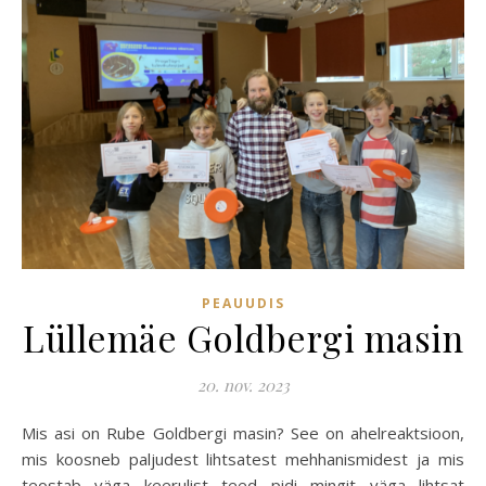
PEAUUDIS
Lüllemäe Goldbergi masin
20. nov. 2023
Mis asi on Rube Goldbergi masin? See on ahelreaktsioon,
mis koosneb paljudest lihtsatest mehhanismidest ja mis
teostab väga keerulist teed pidi mingit väga lihtsat