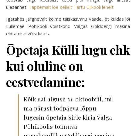
ülesannet.
Täpsemalt loe sellelt Tartu Ülikooli lehelt.
Igatahes järgnevalt kolme täiskasvanu vaade, et kuidas lõi
Lüllemäe Põhikooli võistkond Valgas Goldbergi masina
ehitamise võistluses.
Õpetaja Külli lugu ehk
kui oluline on
eestvedamine:
Kõik sai alguse 31. oktoobril, mil
ma pärast tööpäeva lõppu
lugesin õpetaja Sirle kirja Valga
Põhikoolis toimuva
meeskondliku Goldbergi masina