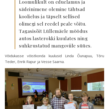
Loomulikult on eduelamus ja
sädeinimene olemine tähtsad
koolielus ja täpselt sellised
olimegi sel reedel peale võitu.
Tagasisõit Lüllemäele möödus
autos lasterokki kuulates ning
suhkrustatud mangoviile süües.
Võidukasse võistkonda kuulusid Linda Õunapuu, Tõru
Teder, Enrik Rapur ja Vesse Saarna.