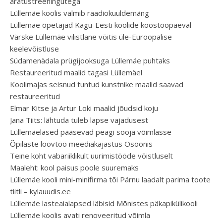
äratustreeningutega
Lüllemäe koolis valmib raadiokuuldemäng
Lüllemäe õpetajad Kagu-Eesti koolide koostööpäeval
Värske Lüllemäe vilistlane võitis üle-Euroopalise
keelevõistluse
Südamenädala prügijooksuga Lüllemäe puhtaks
Restaureeritud maalid tagasi Lüllemäel
Koolimajas seisnud tuntud kunstnike maalid saavad
restaureeritud
Elmar Kitse ja Artur Loki maalid jõudsid koju
Jana Tiits: lähtuda tuleb lapse vajadusest
Lüllemäelased pääsevad peagi sooja võimlasse
Õpilaste loovtöö meediakajastus Osoonis
Teine koht vabariiklikult uurimistööde võistluselt
Maaleht: kool paisus poole suuremaks
Lüllemäe kooli mini-minifirma tõi Pärnu laadalt parima toote
tiitli – kylauudis.ee
Lüllemäe lasteaialapsed läbisid Mõnistes päkapikülikooli
Lüllemäe koolis avati renoveeritud võimla