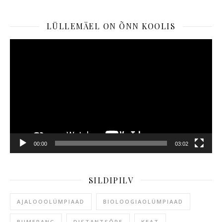
LÜLLEMÄEL ON ÕNN KOOLIS
Videoesitaja
00:00
03:02
SILDIPILV
AJALOOOLÜMPIAAD
BIOLOOGIAOLÜMPIAAD
BUMERANG
DISTANTSÕPE
KEAT