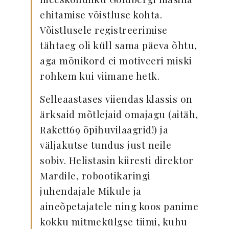
ehitamise võistluse kohta.
Võistlusele registreerimise
tähtaeg oli küll sama päeva õhtu,
aga mõnikord ei motiveeri miski
rohkem kui viimane hetk.
Selleaastases viiendas klassis on
ärksaid mõtlejaid omajagu (aitäh,
Rakett69 õpihuvilaagrid!) ja
väljakutse tundus just neile
sobiv. Helistasin kiiresti direktor
Mardile, robootikaringi
juhendajale Mikule ja
aineõpetajatele ning koos panime
kokku mitmekülgse tiimi, kuhu