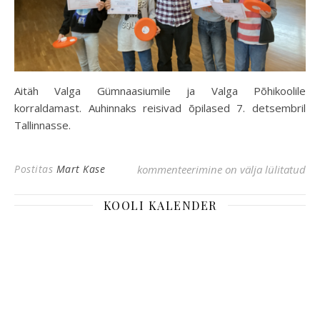
Aitäh Valga Gümnaasiumile ja Valga Põhikoolile
korraldamast. Auhinnaks reisivad õpilased 7. detsembril
Tallinnasse.
Lüllemäe Goldbergi masin
Postitas
Mart Kase
kommenteerimine on välja lülitatud
KOOLI KALENDER