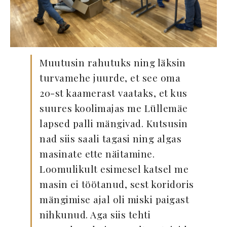
Muutusin rahutuks ning läksin
turvamehe juurde, et see oma
20-st kaamerast vaataks, et kus
suures koolimajas me Lüllemäe
lapsed palli mängivad. Kutsusin
nad siis saali tagasi ning algas
masinate ette näitamine.
Loomulikult esimesel katsel me
masin ei töötanud, sest koridoris
mängimise ajal oli miski paigast
nihkunud. Aga siis tehti