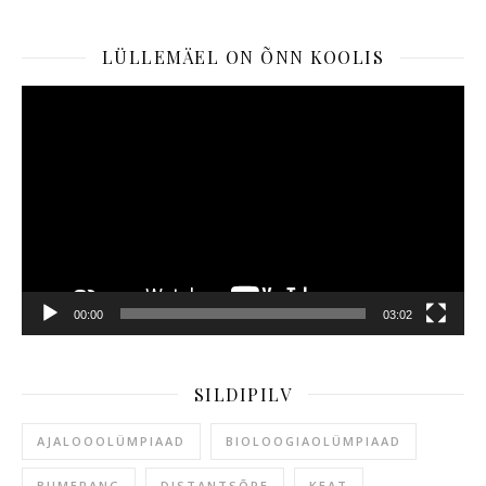
LÜLLEMÄEL ON ÕNN KOOLIS
Videoesitaja
00:00
03:02
SILDIPILV
AJALOOOLÜMPIAAD
BIOLOOGIAOLÜMPIAAD
BUMERANG
DISTANTSÕPE
KEAT