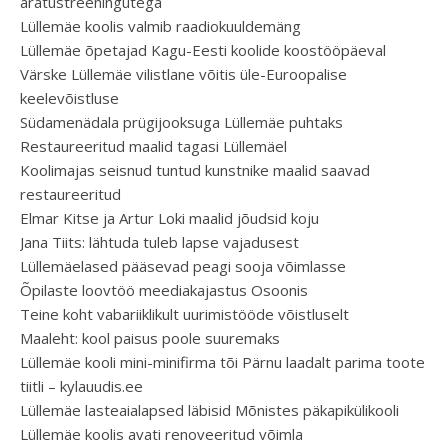
äratustreeningutega
Lüllemäe koolis valmib raadiokuuldemäng
Lüllemäe õpetajad Kagu-Eesti koolide koostööpäeval
Värske Lüllemäe vilistlane võitis üle-Euroopalise
keelevõistluse
Südamenädala prügijooksuga Lüllemäe puhtaks
Restaureeritud maalid tagasi Lüllemäel
Koolimajas seisnud tuntud kunstnike maalid saavad
restaureeritud
Elmar Kitse ja Artur Loki maalid jõudsid koju
Jana Tiits: lähtuda tuleb lapse vajadusest
Lüllemäelased pääsevad peagi sooja võimlasse
Õpilaste loovtöö meediakajastus Osoonis
Teine koht vabariiklikult uurimistööde võistluselt
Maaleht: kool paisus poole suuremaks
Lüllemäe kooli mini-minifirma tõi Pärnu laadalt parima toote
tiitli – kylauudis.ee
Lüllemäe lasteaialapsed läbisid Mõnistes päkapikülikooli
Lüllemäe koolis avati renoveeritud võimla