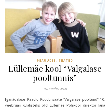
,
PEAUUDIS
TEATED
Lüllemäe kool “Valgalase
pooltunnis”
10. veebr. 2021
Iganädalase Raadio Ruudu saate “Valgalase pooltund” 10.
veebruari külalisteks olid Lüllemäe Põhikooli direktor Jana