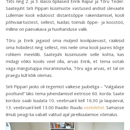
Tiits ning 2. ja 3. klassi õpilased Enrik Rapur ja Tõru Teder.
Saatejuht Sirli Pippari küsimuste vastused andsid ülevaate
Lüllemäe kooli eduloost distantsõppe rakendamisel, kooli
põhiväärtustest, sellest, kuidas toimub õppe- ja koostöö,
milline on päevakava ja huvihariduse valik.
Tõru ja Enrik jagasid oma muljeid koolipäevast, rääkisid
oma hobidest ning sellest, mis neile oma kooli juures kõige
rohkem meeldib. Saatejuhi küsimusele selle kohta, kas
midagi võiks koolis veel olla, arvas Enrik, et tema ootab
väga mängutuppa müramisnurka, Tõru aga arvas, et tal on
praegu küll kõik olemas.
Sirli Pippari jaoks oli tegemist väikese juubeliga – “Valgalase
pooltund” läks tema juhendamisel eetrisse 60. korda. Saate
kordusi saab kuulata 10. veebruaril kell 16.30 ja laupäeval,
13. veebruaril kell 13.00 Raadio Ruudu
veebilehel
. Samasse
ilmub peagi ka vabalt valitud ajal järelkuulamise võimalus.