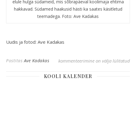
elule hulga südameid, mis sõbrapäeval koolimaja ehtima
hakkavad. Südamed haakusid hästi ka saates käsitletud
teemadega. Foto: Ave Kadakas
Uudis ja fotod: Ave Kadakas
Lüllemäe kool “Valgalase pooltunnis”
Postitas
Ave Kadakas
kommenteerimine on välja lülitatud
KOOLI KALENDER