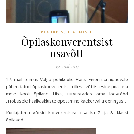
,
PEAUUDIS
TEGEMISED
Õpilaskonverentsist
osavõtt
19. mai 2017
17. mail toimus Valga põhikoolis Hans Eineri sünnipäevale
pühendatud õpilaskonverents, millest võttis esinejana osa
meie kooli õpilane Liisa, tutvustades oma loovtööd
„Hobusele häälkäskluste õpetamine käekõrval treeningus“.
Kuulajatena võtsid konverentsist osa ka 7. ja 8. klassi
õpilased.