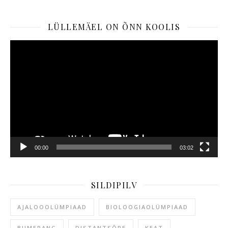
LÜLLEMÄEL ON ÕNN KOOLIS
Videoesitaja
00:00
03:02
SILDIPILV
AJALOOOLÜMPIAAD
BIOLOOGIAOLÜMPIAAD
BUMERANG
DISTANTSÕPE
KEAT