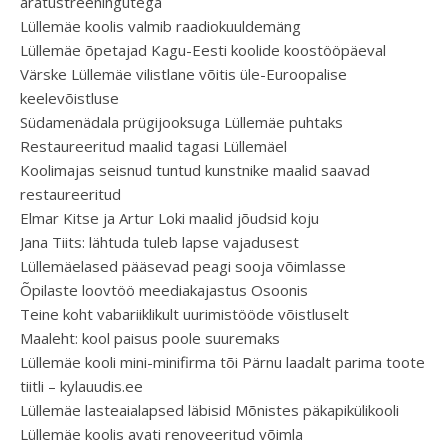
äratustreeningutega
Lüllemäe koolis valmib raadiokuuldemäng
Lüllemäe õpetajad Kagu-Eesti koolide koostööpäeval
Värske Lüllemäe vilistlane võitis üle-Euroopalise
keelevõistluse
Südamenädala prügijooksuga Lüllemäe puhtaks
Restaureeritud maalid tagasi Lüllemäel
Koolimajas seisnud tuntud kunstnike maalid saavad
restaureeritud
Elmar Kitse ja Artur Loki maalid jõudsid koju
Jana Tiits: lähtuda tuleb lapse vajadusest
Lüllemäelased pääsevad peagi sooja võimlasse
Õpilaste loovtöö meediakajastus Osoonis
Teine koht vabariiklikult uurimistööde võistluselt
Maaleht: kool paisus poole suuremaks
Lüllemäe kooli mini-minifirma tõi Pärnu laadalt parima toote
tiitli – kylauudis.ee
Lüllemäe lasteaialapsed läbisid Mõnistes päkapikülikooli
Lüllemäe koolis avati renoveeritud võimla