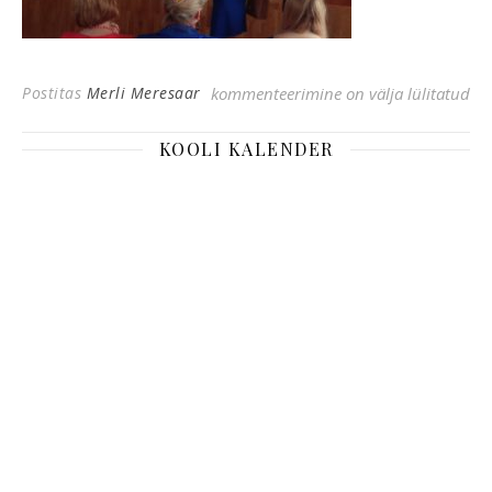
Õpilaskonverentsist osavõtt
Postitas
Merli Meresaar
kommenteerimine on välja lülitatud
KOOLI KALENDER