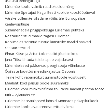
äratustreeningutega
Lüllemäe koolis valmib raadiokuuldemäng
Lüllemäe õpetajad Kagu-Eesti koolide koostööpäeval
Värske Lüllemäe vilistlane võitis üle-Euroopalise
keelevõistluse
Südamenädala prügijooksuga Lüllemäe puhtaks
Restaureeritud maalid tagasi Lüllemäel
Koolimajas seisnud tuntud kunstnike maalid saavad
restaureeritud
Elmar Kitse ja Artur Loki maalid jõudsid koju
Jana Tiits: lähtuda tuleb lapse vajadusest
Lüllemäelased pääsevad peagi sooja võimlasse
Õpilaste loovtöö meediakajastus Osoonis
Teine koht vabariiklikult uurimistööde võistluselt
Maaleht: kool paisus poole suuremaks
Lüllemäe kooli mini-minifirma tõi Pärnu laadalt parima toote
tiitli – kylauudis.ee
Lüllemäe lasteaialapsed läbisid Mõnistes päkapikülikooli
Lüllemäe koolis avati renoveeritud võimla