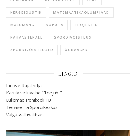
KERGEJÕUSTIK
MATEMAATIKAOLÜMPIAAD
MÄLUMÄNG
NUPUTA
PROJEKTID
RAHVASTEPALL
SPORDIVÕISTLUS
SPORDIVÕISTLUSED
ÕUNAAAED
LINGID
Innove Rajaleidja
Karula virtuaalne "Teejuht"
Lüllemäe Põhikooli FB
Tervise- ja Spordikeskus
Valga Vallavalitsus