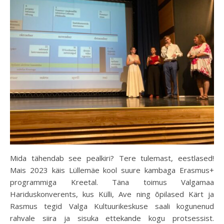
Mida tähendab see pealkiri? Tere tulemast, eestlased!
Mais 2023 käis Lüllemäe kool suure kambaga Erasmus+
programmiga Kreetal. Täna toimus Valgamaa
Hariduskonverents, kus
Külli, Ave ning õpilased Kärt ja
Rasmus tegid Valga Kultuurikeskuse saali kogunenud
rahvale siira ja sisuka ettekande kogu protsessist.