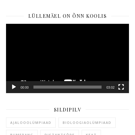
LÜLLEMÄEL ON ÕNN KOOLIS
Videoesitaja
00:00
03:02
SILDIPILV
AJALOOOLÜMPIAAD
BIOLOOGIAOLÜMPIAAD
BUMERANG
DISTANTSÕPE
KEAT