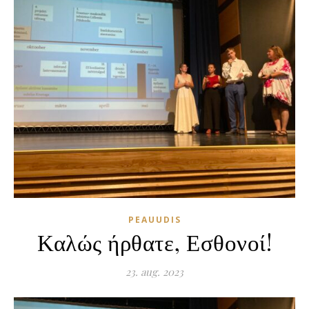
PEAUUDIS
Καλώς ήρθατε, Εσθονοί!
23. aug. 2023